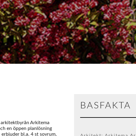
BASFAKTA
e arkitektbyrån Arkitema
och en öppen planlösning
rbjuder bl.a. 4 st sovrum,
Arkitekt: Arkitema Ar