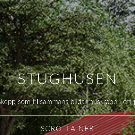
STUGHUSEN
skepp som tillsammans bildar huskropp i ett 
SCROLLA NER