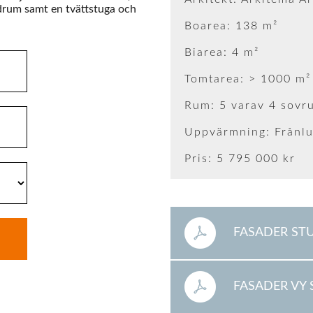
adrum samt en tvättstuga och
Boarea: 138 m²
Biarea: 4 m²
Tomtarea: > 1000 m²
Rum: 5 varav 4 sovr
Uppvärmning: Frånl
Pris: 5 795 000 kr
FASADER ST
FASADER VY