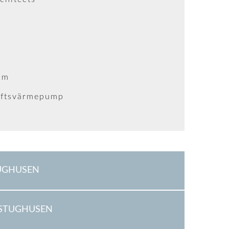
um
uftsvärmepump
UGHUSEN
 STUGHUSEN