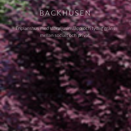
BACKHUSEN
Enplanshus med storaljusinsläpp och tydlig gräns
mellan socialt och privat.