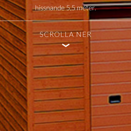
hissnande 5,5 meter.
SCROLLA NER