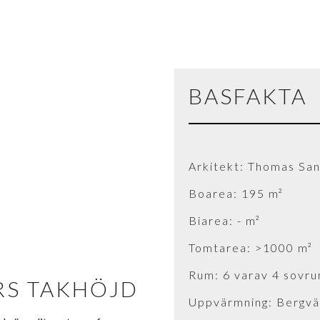
BASFAKTA
Arkitekt: Thomas San
Boarea: 195 m²
Biarea: - m²
Tomtarea: >1000 m²
Rum: 6 varav 4 sovr
RS TAKHÖJD
Uppvärmning: Bergv