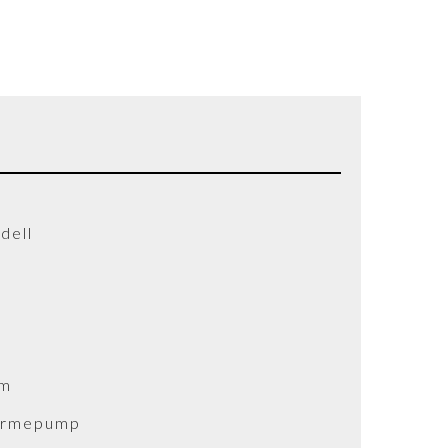
dell
um
ärmepump