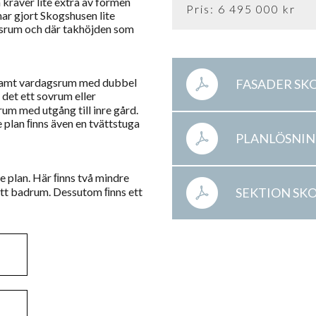
 kräver lite extra av formen
Pris: 6 495 000 kr
har gjort Skogshusen lite
årdsrum och där takhöjden som
m samt vardagsrum med dubbel
FASADER SK
 det ett sovrum eller
um med utgång till inre gård.
re plan ﬁnns även en tvättstuga
PLANLÖSNIN
e plan. Här ﬁnns två mindre
ett badrum. Dessutom ﬁnns ett
SEKTION SK