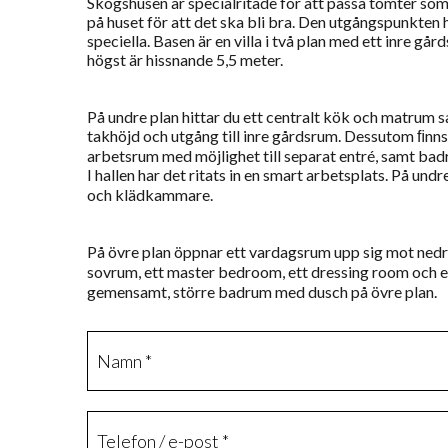
Skogshusen är specialritade för att passa tomter som
på huset för att det ska bli bra. Den utgångspunkten 
speciella. Basen är en villa i två plan med ett inre g
högst är hissnande 5,5 meter.
På undre plan hittar du ett centralt kök och matru
takhöjd och utgång till inre gårdsrum. Dessutom ﬁnns
arbetsrum med möjlighet till separat entré, samt badr
I hallen har det ritats in en smart arbetsplats. På und
och klädkammare.
På övre plan öppnar ett vardagsrum upp sig mot nedr
sovrum, ett master bedroom, ett dressing room och 
gemensamt, större badrum med dusch på övre plan.