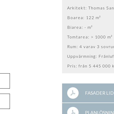
Arkitekt: Thomas San
Boarea: 122 m²
Biarea: - m²
Tomtarea: > 1000 m²
Rum: 4 varav 3 sovr
Uppvärmning: Frånl
Pris: från 5 445 000 
FASADER LI
PLANLÖSNIN