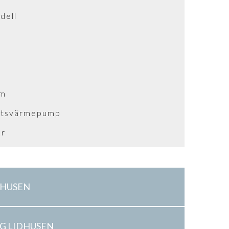
dell
um
uftsvärmepump
kr
DHUSEN
G LIDHUSEN