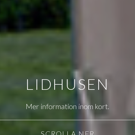
LIDHUSEN
Mer information inom kort.
SCROLLA NER